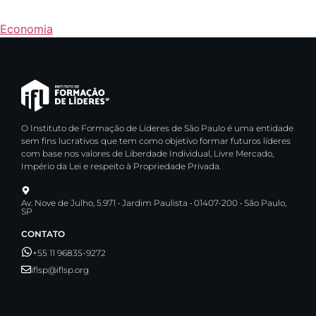
Economia
O Instituto de Formação de Líderes de São Paulo é uma entidade
sem fins lucrativos que tem como objetivo formar futuros líderes
com base nos valores de Liberdade Individual, Livre Mercado,
Império da Lei e respeito à Propriedade Privada.
Av. Nove de Julho, 5.971 • Jardim Paulista • 01407-200 • São Paulo,
SP
CONTATO
+55 11 96835-9272
iflsp@iflsp.org