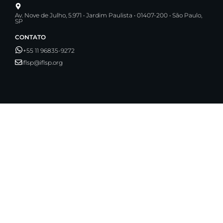
Av. Nove de Julho, 5.971 • Jardim Paulista • 01407-200 • São Paulo,
SP
CONTATO
+55 11 96835-9272
iflsp@iflsp.org