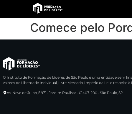
Comece pelo Porq
O Instituto de Formação de Líderes de São Paulo é uma entidade sem fins
valores de Liberdade Individual, Livre Mercado, Império da Lei e respeito à
Av. Nove de Julho, 5.971 • Jardim Paulista • 01407-200 • São Paulo, SP