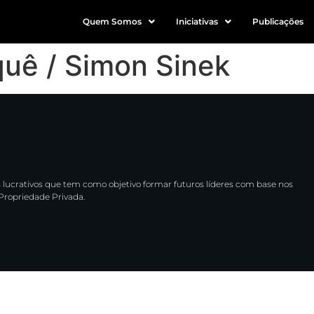
Quem Somos
Iniciativas
Publicações
uê / Simon Sinek
 lucrativos que tem como objetivo formar futuros líderes com base nos
 Propriedade Privada.