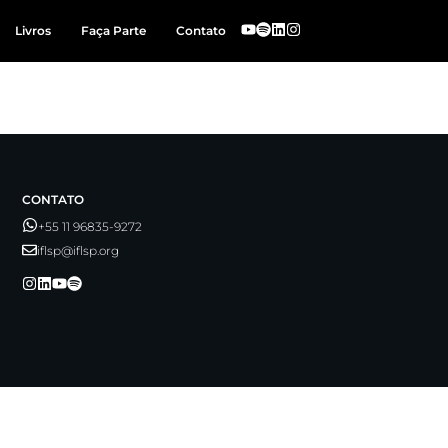
Livros
Faça Parte
Contato
CONTATO
+55 11 96835-9272
iflsp@iflsp.org