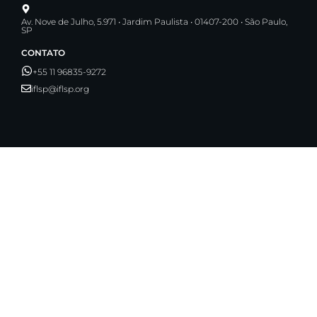
Av. Nove de Julho, 5.971 • Jardim Paulista • 01407-200 • São Paulo,
SP
CONTATO
+55 11 96835-9272
iflsp@iflsp.org